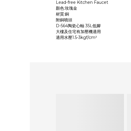
Lead-free Kitchen Faucet
顏色:玫瑰金
材質:銅
附銅噴頭
D-564陶瓷心軸 35L低腳
大樓及住宅有加壓機適用
適用水壓1.5-3kgf/cm²