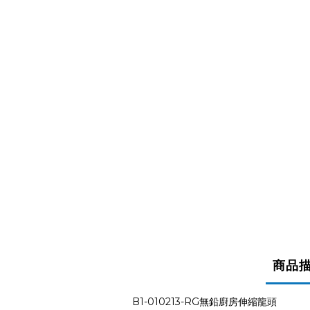
商品
B1-010213-RG無鉛廚房伸縮龍頭