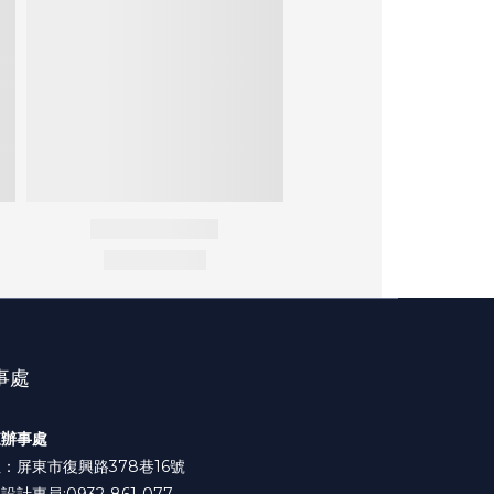
事處
東辦事處
：屏東市復興路378巷16號