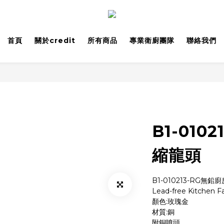
首頁
關於credit
所有商品
專業衛廚團隊
聯絡我們
B1-010
縮龍頭
B1-010213-RG無
Lead-free Kitchen F
顏色:玫瑰金
材質:銅
附銅噴頭