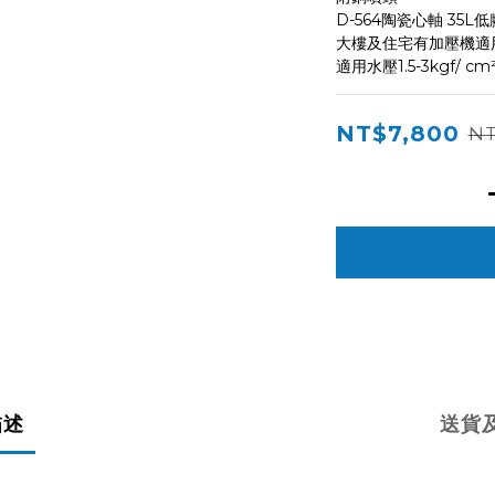
D-564陶瓷心軸 35L低
大樓及住宅有加壓機適
適用水壓1.5-3kgf/ cm
NT$7,800
NT
描述
送貨