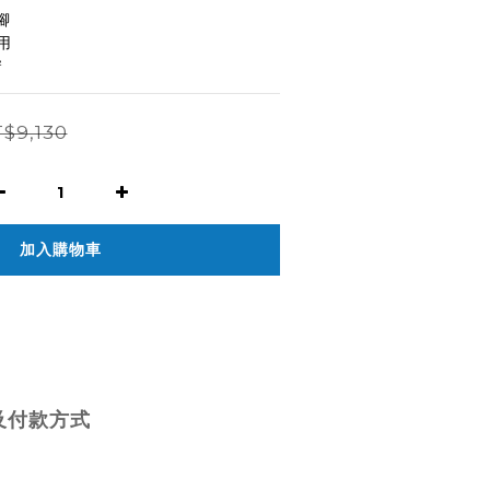
腳
用
²
$9,130
加入購物車
及付款方式