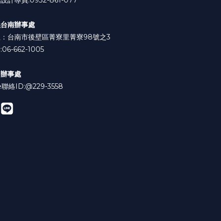
設計專員:0932-861-077
義台南辦事處
：台南市後壁區菁寮里菁寮98號之3
06-662-1005
中辦事處
e聯絡ID:
@229-3558