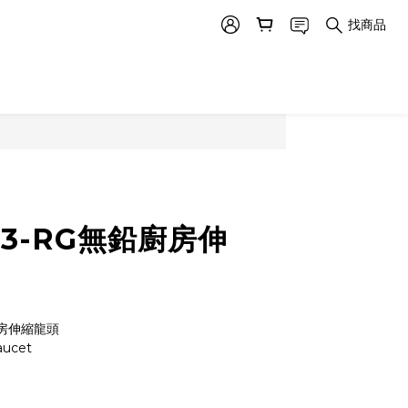
找商品
213-RG無鉛廚房伸
鉛廚房伸縮龍頭
aucet