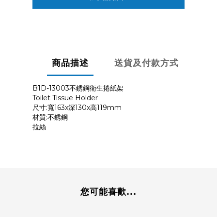
商品描述
送貨及付款方式
B1D-13003不銹鋼衛生捲紙架
Toilet Tissue Holder
尺寸:寬163x深130x高119mm
材質:不銹鋼
拉絲
您可能喜歡...