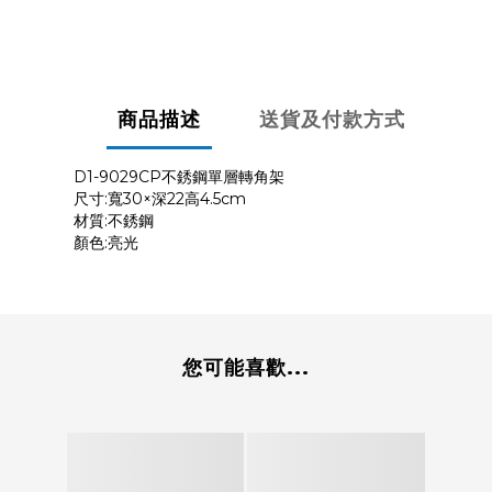
商品描述
送貨及付款方式
D1-9029CP不銹鋼單層轉角架
尺寸:寬30×深22高4.5cm
材質:不銹鋼
顏色:亮光
您可能喜歡...