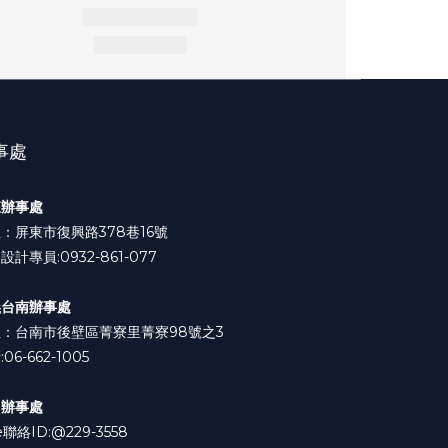
事處
東辦事處
：屏東市復興路378巷16號
設計專員:0932-861-077
義台南辦事處
：台南市後壁區菁寮里菁寮98號之3
06-662-1005
中辦事處
e聯絡ID:
@229-3558