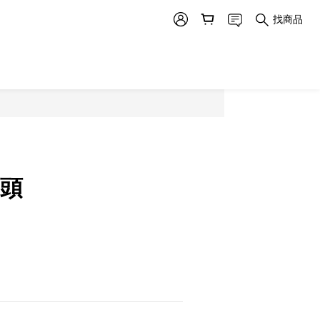
找商品
灑頭