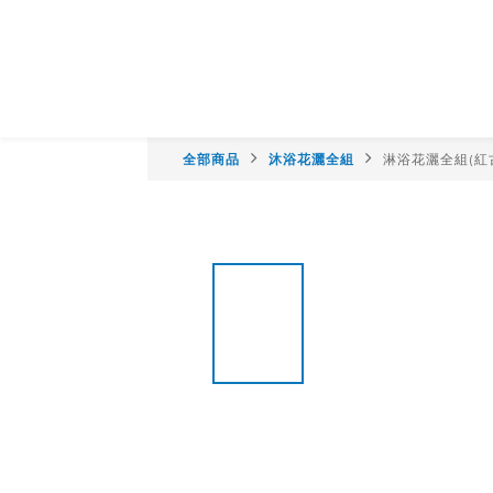
全部商品
沐浴花灑全組
淋浴花灑全組(紅