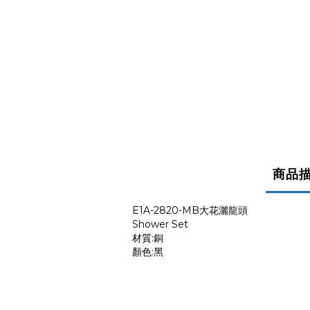
商品
E1A-2820-MB大花灑龍頭
Shower Set
材質:銅
顏色:黑