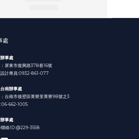
事處
東辦事處
：屏東市復興路378巷16號
設計專員:0932-861-077
義台南辦事處
：台南市後壁區菁寮里菁寮98號之3
06-662-1005
中辦事處
e聯絡ID:
@229-3558