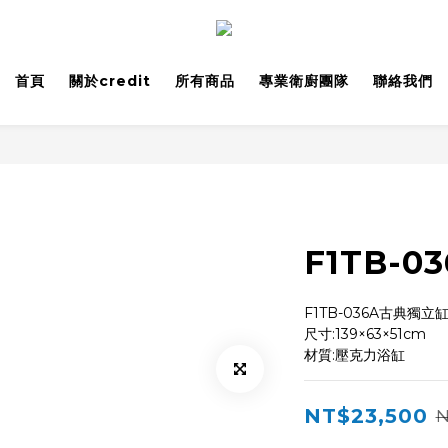
首頁
關於credit
所有商品
專業衛廚團隊
聯絡我們
F1TB-
F1TB-036A古典獨立
尺寸:139×63×51cm
材質:壓克力浴缸
NT$23,500
N