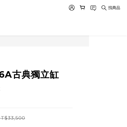
找商品
036A古典獨立缸
缸
T$33,500