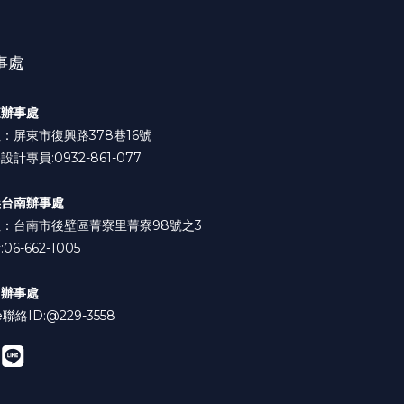
事處
東辦事處
：屏東市復興路378巷16號
設計專員:0932-861-077
義台南辦事處
：台南市後壁區菁寮里菁寮98號之3
06-662-1005
中辦事處
e聯絡ID:
@229-3558