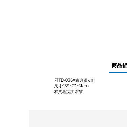
商品
F1TB-036A古典獨立缸
尺寸:139×63×51cm
材質:壓克力浴缸