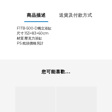
商品描述
送貨及付款方式
F1TB-500-D獨立浴缸
尺寸:153×83×60cm
材質:壓克力浴缸
PS:枕頭價格另計
您可能喜歡...