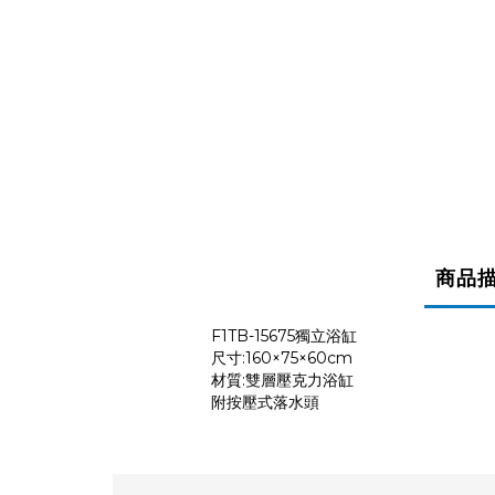
商品
F1TB-15675獨立浴缸
尺寸:160×75×60cm
材質:雙層壓克力浴缸
附按壓式落水頭