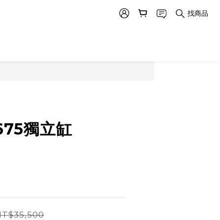
找商品
5675獨立缸
T$35,500