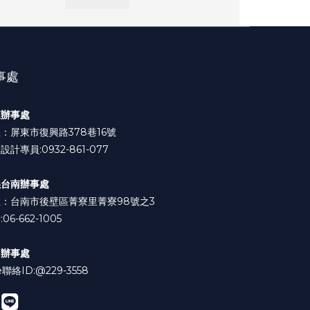
事處
東辦事處
：屏東市復興路378巷16號
設計專員:0932-861-077
義台南辦事處
：台南市後壁區菁寮里菁寮98號之3
06-662-1005
中辦事處
e聯絡ID:
@229-3558