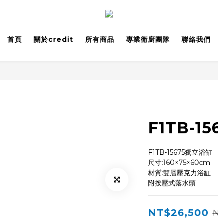
首頁
關於credit
所有商品
專業衛廚團隊
聯絡我們
F1TB-1
F1TB-15675獨立浴缸
尺寸:160×75×60cm
材質:雙層壓克力浴缸
附按壓式落水頭
NT$26,500
N