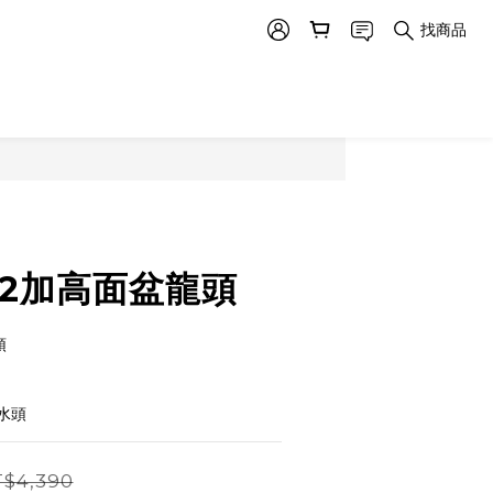
找商品
642加高面盆龍頭
頭
水頭
$4,390