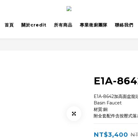
首頁
關於credit
所有商品
專業衛廚團隊
聯絡我們
E1A-8
E1A-8642加高面盆龍
Basin Faucet
材質:銅
附全套配件含按壓式落
NT$3,400
NT