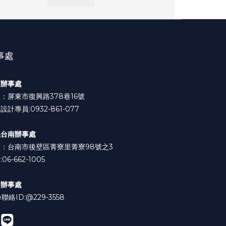
事處
東辦事處
：屏東市復興路378巷16號
設計專員:0932-861-077
義台南辦事處
：台南市後壁區菁寮里菁寮98號之3
06-662-1005
中辦事處
e聯絡ID:
@229-3558