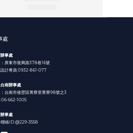
事處
東辦事處
：屏東市復興路378巷16號
設計專員:0932-861-077
義台南辦事處
：台南市後壁區菁寮里菁寮98號之3
06-662-1005
中辦事處
e聯絡ID:
@229-3558