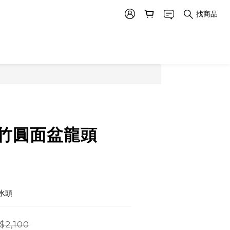
找商品
95竹圓面盆龍頭
水頭
$2,100