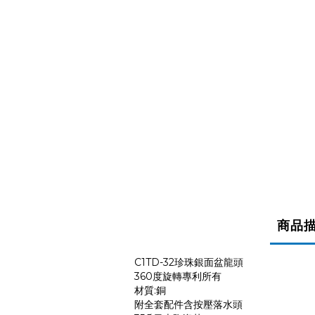
商品
C1TD-32珍珠銀面盆龍頭
360度旋轉專利所有
材質:銅
附全套配件含按壓落水頭