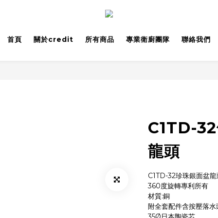
首頁
關於credit
所有商品
專業衛廚團隊
聯絡我們
C1TD-
龍頭
C1TD-32珍珠銀面盆龍
360度旋轉專利所有
材質:銅
附全套配件含按壓落水
35Ø日本陶瓷芯