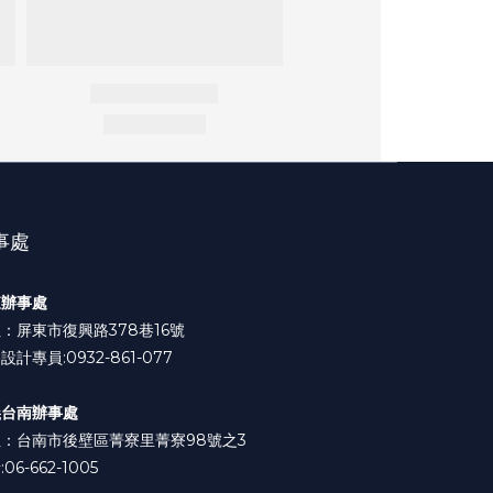
事處
東辦事處
：屏東市復興路378巷16號
設計專員:0932-861-077
義台南辦事處
：台南市後壁區菁寮里菁寮98號之3
06-662-1005