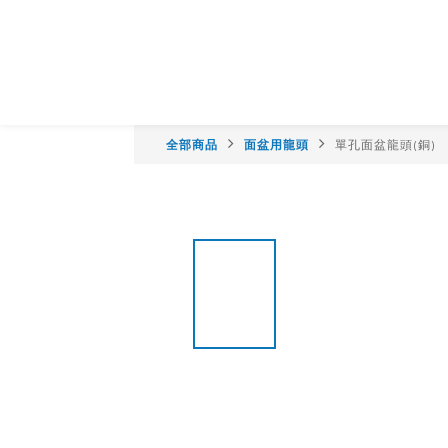
全部商品
面盆用龍頭
單孔面盆龍頭(銅)