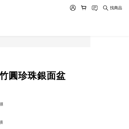
找商品
32竹圓珍珠銀面盆
頭
頭