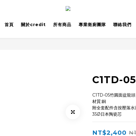
首頁
關於credit
所有商品
專業衛廚團隊
聯絡我們
C1TD-
C1TD-05竹圓面盆龍頭
材質:銅
附全套配件含按壓落水
35Ø日本陶瓷芯
NT$2,400
NT