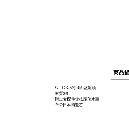
商品
C1TD-05竹圓面盆龍頭
材質:銅
附全套配件含按壓落水頭
35Ø日本陶瓷芯