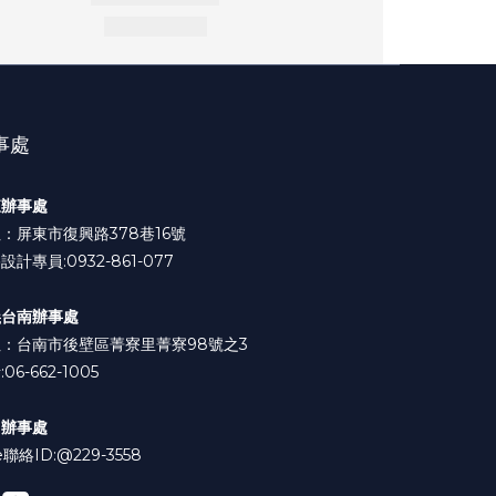
事處
東辦事處
：屏東市復興路378巷16號
設計專員:0932-861-077
義台南辦事處
：台南市後壁區菁寮里菁寮98號之3
06-662-1005
中辦事處
e聯絡ID:
@229-3558