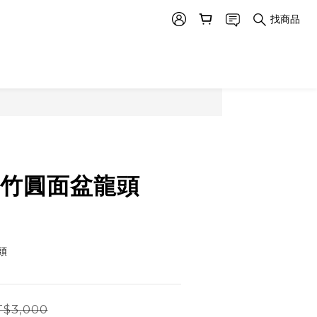
找商品
05竹圓面盆龍頭
頭
$3,000