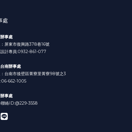
事處
東辦事處
：屏東市復興路378巷16號
設計專員:0932-861-077
義台南辦事處
：台南市後壁區菁寮里菁寮98號之3
06-662-1005
中辦事處
e聯絡ID:
@229-3558