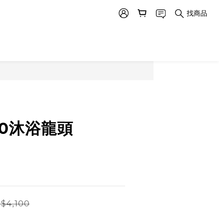
找商品
500沐浴龍頭
$4,100