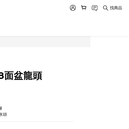
找商品
188面盆龍頭
腳
水頭