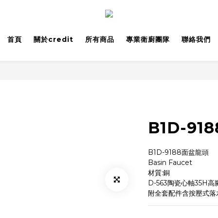
首頁
關於credit
所有商品
專業衛廚團隊
聯絡我們
B1D-9
B1D-9188面盆龍頭
Basin Faucet
材質:銅
D-563陶瓷心軸35H高
附全套配件含按壓式落