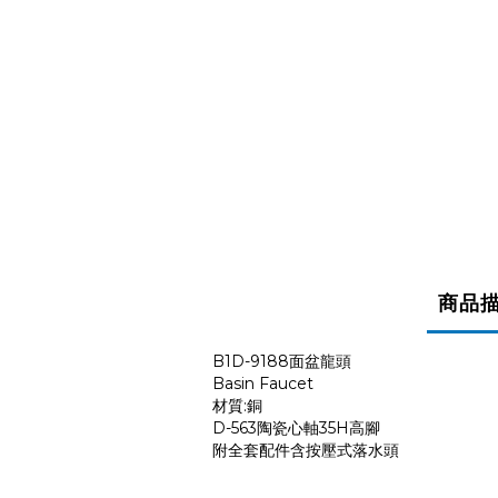
商品
B1D-9188面盆龍頭
Basin Faucet
材質:銅
D-563陶瓷心軸35H高腳
附全套配件含按壓式落水頭