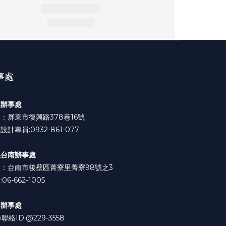
事處
東辦事處
：屏東市復興路378巷16號
設計專員:0932-861-077
義台南辦事處
：台南市後壁區菁寮里菁寮98號之3
06-662-1005
中辦事處
e聯絡ID:
@229-3558